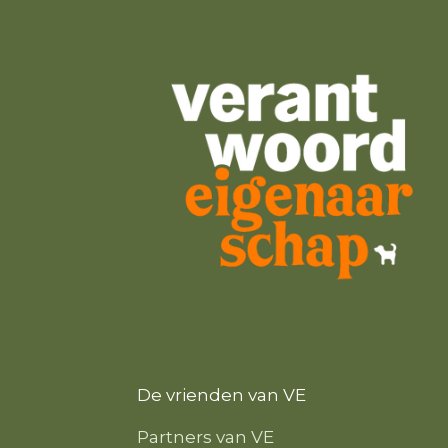
De vrienden van VE
Partners van VE