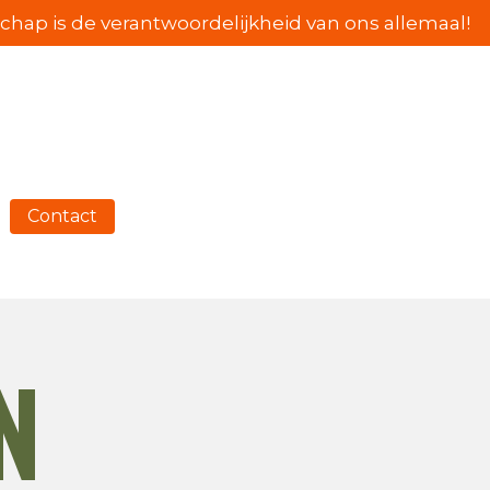
hap is de verantwoordelijkheid van ons allemaal!
Contact
N