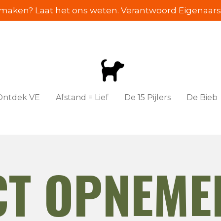
e maken? Laat het ons weten. Verantwoord Eigenaarsc
Ontdek VE
Afstand = Lief
De 15 Pijlers
De Bieb
CT OPNEME