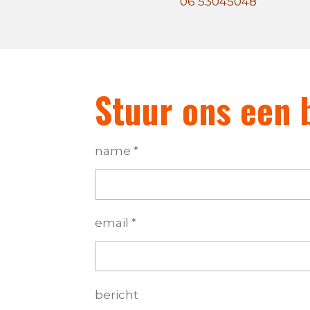
06 53045048
Stuur ons een 
name *
email *
bericht