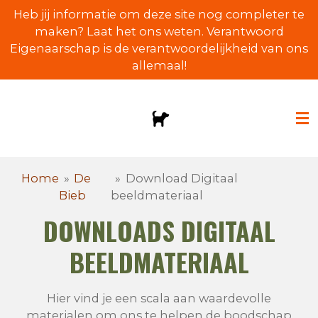
Heb jij informatie om deze site nog completer te
Ga
maken? Laat het ons weten. Verantwoord
direct
Eigenaarschap is de verantwoordelijkheid van ons
naar
allemaal!
de
hoofdinhoud
Home
»
De
»
Download Digitaal
Bieb
beeldmateriaal
DOWNLOADS DIGITAAL
BEELDMATERIAAL
Hier vind je een scala aan waardevolle
materialen om ons te helpen de boodschap