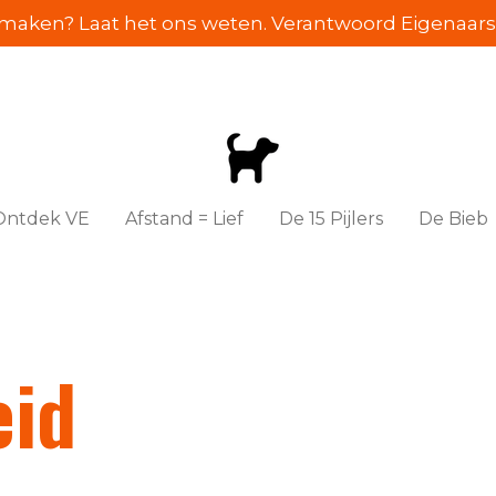
e maken? Laat het ons weten. Verantwoord Eigenaarsc
Ontdek VE
Afstand = Lief
De 15 Pijlers
De Bieb
eid