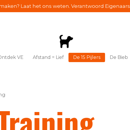
e maken? Laat het ons weten. Verantwoord Eigenaarsc
Ontdek VE
Afstand = Lief
De 15 Pijlers
De Bieb
ing
Training